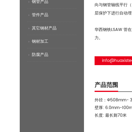
钢管产品
向与钢管轴线平行（
层保护下进行自动埋
管件产品
其它钢材产品
华西钢铁LSAW 
力。
钢材加工
防腐产品
info@huaxiste
产品范围
外径：Φ508mm- 304
壁厚: 6.0mm-100
长度: 最长到70米